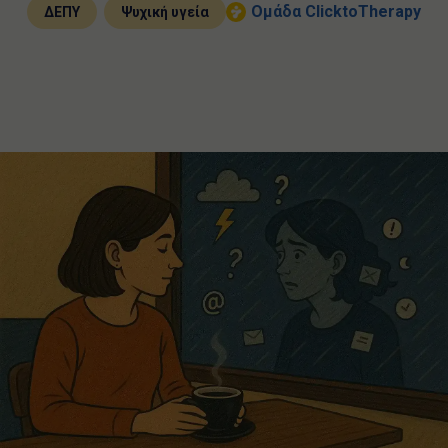
,
Ομάδα ClicktoTherapy
ΔΕΠΥ
Ψυχική υγεία