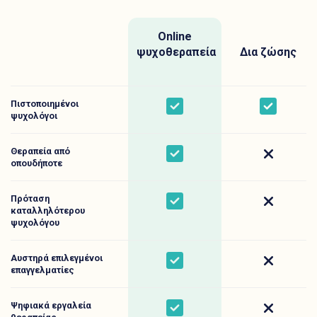
Online
ψυχοθεραπεία
Δια ζώσης
Πιστοποιημένοι
Yes
Yes
ψυχολόγοι
Θεραπεία από
Yes
No
οπουδήποτε
Πρόταση
Yes
No
καταλληλότερου
ψυχολόγου
Αυστηρά επιλεγμένοι
Yes
No
επαγγελματίες
Ψηφιακά εργαλεία
Yes
No