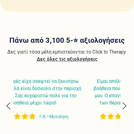
Πάνω από 3,100 5-⭐ αξιολογήσεις
Δες γιατί τόσα μέλη εμπιστεύονται το Click to Therapy.
Δες όλες τις αξιολογήσεις
νήσω
Είμαι απόλυτα ικανοποιημένη από την
Μα
ριοχή
βοήθεια που λαμβάνω από το θεραπευτή
την
μου. Ο επαγγελματισμός και η ποιότητα
π
των θεραπειών είναι εντυπωσιακή!
μεγ
Μ.Ζ. • Άμστερνταμ