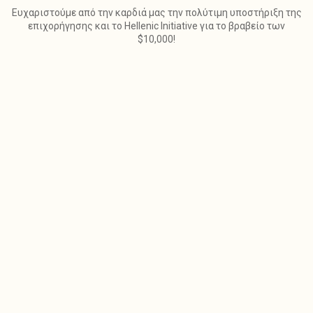
Ευχαριστούμε από την καρδιά μας την πολύτιμη υποστήριξη της
επιχορήγησης και το Hellenic Initiative για το βραβείο των
$10,000!
Πάνω από 340 αυστηρά επιλεγμένοι ειδικοί
ψυχολόγοι. Ξεκίνησε άμεσα ψυχοθεραπεία online
από την άνεση του χώρου σου!
Βρες τον κατάλληλο Ψυχολόγο
ΑΠΑΝΤΗΣΕ ΤΟ ΕΡΩΤΗΜΑΤΟΛΟΓΙΟ