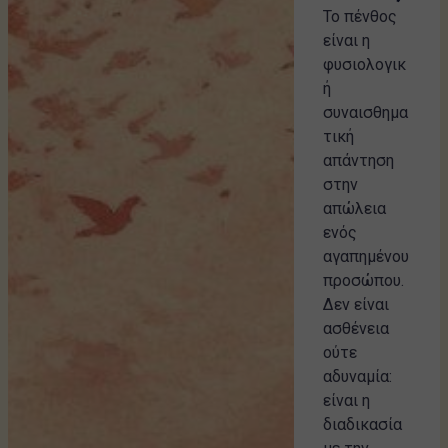
Το πένθος
είναι η
φυσιολογικ
ή
συναισθημα
τική
απάντηση
στην
απώλεια
ενός
αγαπημένου
προσώπου.
Δεν είναι
ασθένεια
ούτε
αδυναμία:
είναι η
διαδικασία