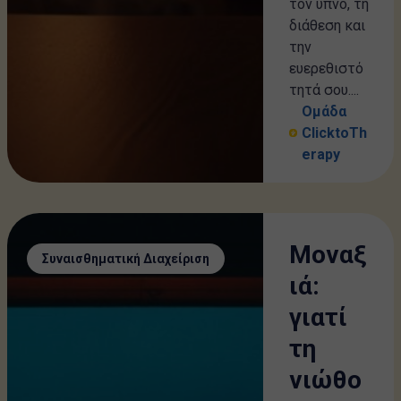
τον ύπνο, τη
διάθεση και
την
ευερεθιστό
τητά σου....
Ομάδα
ClicktoTh
erapy
Μοναξ
Συναισθηματική Διαχείριση
ιά:
γιατί
τη
νιώθο