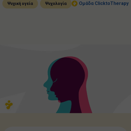
,
Ομάδα ClicktoTherapy
Ψυχική υγεία
Ψυχολογία