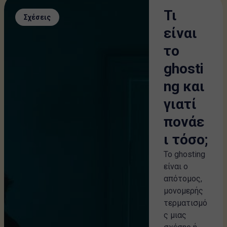
Τι
Σχέσεις
είναι
το
ghosti
ng και
γιατί
πονάε
ι τόσο;
Το ghosting
είναι ο
απότομος,
μονομερής
τερματισμό
ς μιας