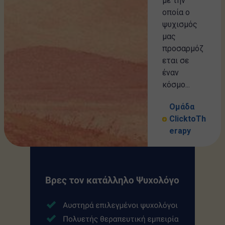
με την
οποία ο
ψυχισμός
μας
προσαρμόζ
εται σε
έναν
κόσμο...
Ομάδα
ClicktoTh
erapy