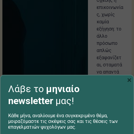
σχέσης ή
επικοινωνία
ς, χωρίς
καμία
εξήγηση: το
άλλο
πρόσωπο
απλώς
εξαφανίζετ
αι, σταματά
να απαντά
×
σε
Λάβε το
μηνιαίο
μηνύματα
και κλήσεις
newsletter
μας!
και συχνά
σε
μπλοκάρει...
Κάθε μήνα, αναλύουμε ένα συγκεκριμένο θέμα,
μοιραζόμαστε τις σκέψεις σας και τις θέσεις των
επαγελματιών ψυχολόγων μας.
Ομάδα