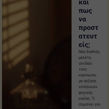
και
πως
να
προστ
ατευτ
είς;
Νέα διεθνής
μελέτη
συνδέει
τους
καύσωνες
με αύξηση
νοσηλειών
ψυχικής
υγείας. Τι
σημαίνει για