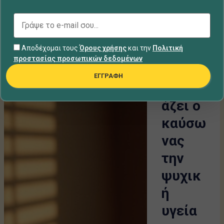
ClicktoTh
erapy
Αποδέχομαι τους
Όρους χρήσης
και την
Πολιτική
προστασίας προσωπικών δεδομένων
Πώς
Άγχος / Στρες
ΕΓΓΡΑΦΗ
επηρε
άζει ο
καύσω
νας
την
ψυχικ
ή
υγεία