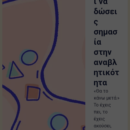
ι να
δώσει
ς
σημασ
ία
στην
αναβλ
ητικότ
ητα
«Θα το
κάνω μετά.»
Το έχεις
πει, το
έχεις
ακούσει,