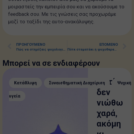
μοιραστείς την εμπειρία σου και να ακούσουμε το
feedback σου. Με τις γνώσεις σας προχωράμε
μαζί το ταξίδι της αυτο-ανακάλυψης.
ΠΡΟΗΓΟΎΜΕΝΟ
ΕΠΌΜΕΝΟ
Πώς να στηρίξεις ψυχολογικά κάποιον που αντιμετωπίζει θέματα ψυχικής υγείας;
Πότε σταματάει η ψυχοθεραπευτική διαδικασία;
Μπορεί να σε ενδιαφέρουν
Γιατί
,
,
Κατάθλιψη
Συναισθηματική Διαχείριση
Ψυχική
δεν
υγεία
νιώθω
χαρά,
ακόμη