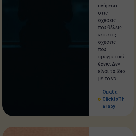
ανάμεσα
στις
σχέσεις
που θέλεις
και στις
σχέσεις
που
πραγματικά
έχεις. Δεν
είναι το ίδιο
με το να...
Ομάδα
ClicktoTh
erapy