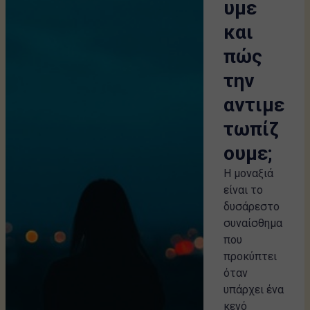
υμε
και
πώς
την
αντιμε
τωπίζ
ουμε;
Η μοναξιά
είναι το
δυσάρεστο
συναίσθημα
που
προκύπτει
όταν
υπάρχει ένα
κενό