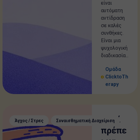
είναι
αυτόματη
αντίδραση
σε καλές
συνθήκες.
Είναι μια
ψυχολογική
διαδικασία...
Ομάδα
ClicktoTh
erapy
Γιατί
,
Άγχος / Στρες
Συναισθηματική Διαχείριση
πρέπε