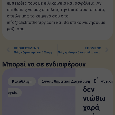
εμπειρίες τους με ειλικρίνεια και ασφάλεια. Αν
επιθυμείς να μας στείλεις την δικιά σου ιστορία,
στείλε μας το κείμενό σου στο
info@clicktotherapy.com και θα επικοινωνήσουμε
μαζί σου
ΠΡΟΗΓΟΎΜΕΝΟ
ΕΠΌΜΕΝΟ
Πώς έζησα την κατάθλιψη
Πώς η Νευρική Ανορεξία καμουφλαρίστηκε σε “healthy life style”
Μπορεί να σε ενδιαφέρουν
Γιατί
,
,
Κατάθλιψη
Συναισθηματική Διαχείριση
Ψυχική
δεν
υγεία
νιώθω
χαρά,