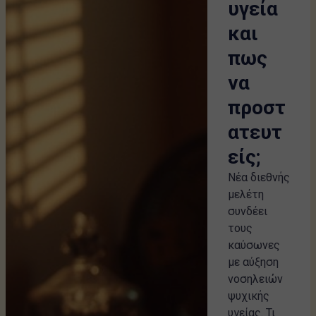
υγεία
και
πως
να
προστ
ατευτ
είς;
Νέα διεθνής
μελέτη
συνδέει
τους
καύσωνες
με αύξηση
νοσηλειών
ψυχικής
υγείας. Τι