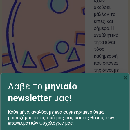
έχεις
ακούσει,
μάλλον το
είπες και
σήμερα. Η
αναβλητικό
τητα είναι
τόσο
καθημερινή,
που σπάνια
της δίνουμε
×
τη σημασία
Λάβε το
μηνιαίο
που της
αξίζει. Τη...
newsletter
μας!
Ομάδα
ClicktoTh
Κάθε μήνα, αναλύουμε ένα συγκεκριμένο θέμα,
μοιραζόμαστε τις σκέψεις σας και τις θέσεις των
erapy
επαγελματιών ψυχολόγων μας.