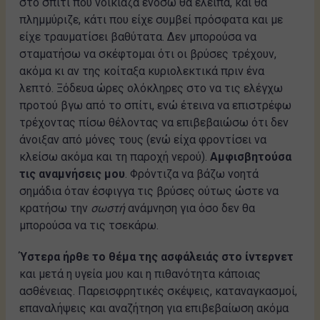
στο σπίτι που νοίκιαζα ενόσω θα έλειπα, και θα
πλημμύριζε, κάτι που είχε συμβεί πρόσφατα και με
είχε τραυματίσει βαθύτατα. Δεν μπορούσα να
σταματήσω να σκέφτομαι ότι οι βρύσες τρέχουν,
ακόμα κι αν της κοίταξα κυριολεκτικά πριν ένα
λεπτό. Ξόδευα ώρες ολόκληρες στο να τις ελέγχω
προτού βγω από το σπίτι, ενώ έτεινα να επιστρέφω
τρέχοντας πίσω θέλοντας να επιβεβαιώσω ότι δεν
άνοιξαν από μόνες τους (ενώ είχα φροντίσει να
κλείσω ακόμα και τη παροχή νερού).
Αμφισβητούσα
τις αναμνήσεις μου
. Φρόντιζα να βάζω νοητά
σημάδια όταν έσφιγγα τις βρύσες ούτως ώστε να
κρατήσω την
σωστή
ανάμνηση για όσο δεν θα
μπορούσα να τις τσεκάρω.
Ύστερα ήρθε το θέμα της ασφάλειάς στο ίντερνετ
και μετά η υγεία μου και η πιθανότητα κάποιας
ασθένειας. Παρεισφρητικές σκέψεις, καταναγκασμοί,
επαναλήψεις και αναζήτηση για επιβεβαίωση ακόμα