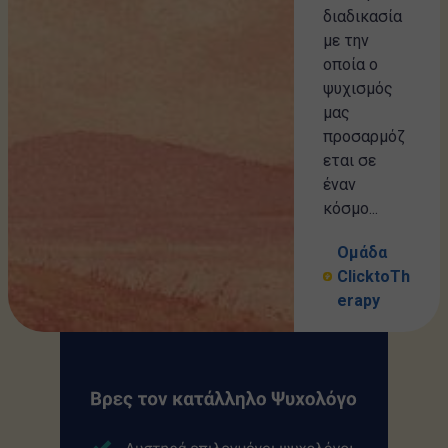
διαδικασία
με την
οποία ο
ψυχισμός
μας
προσαρμόζ
εται σε
έναν
κόσμο...
Ομάδα
ClicktoTh
erapy