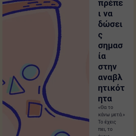
πρέπε
ι να
δώσει
ς
σημασ
ία
στην
αναβλ
ητικότ
ητα
«Θα το
κάνω μετά.»
Το έχεις
πει, το