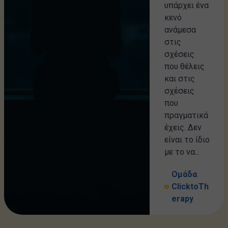
υπάρχει ένα
κενό
ανάμεσα
στις
σχέσεις
που θέλεις
και στις
σχέσεις
που
πραγματικά
έχεις. Δεν
είναι το ίδιο
με το να...
Ομάδα
ClicktoTh
erapy