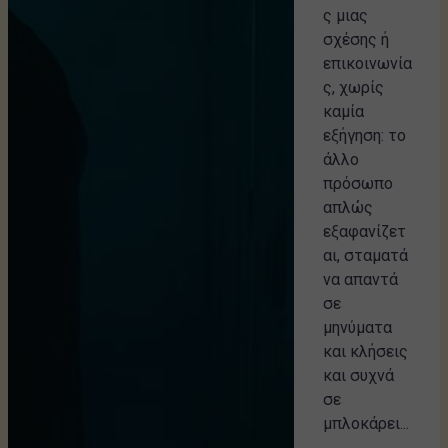
ς μιας
σχέσης ή
επικοινωνία
ς, χωρίς
καμία
εξήγηση: το
άλλο
πρόσωπο
απλώς
εξαφανίζετ
αι, σταματά
να απαντά
σε
μηνύματα
και κλήσεις
και συχνά
σε
μπλοκάρει...