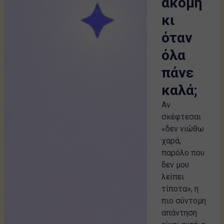
ακόμη
κι
όταν
όλα
πάνε
καλά;
Αν
σκέφτεσαι
«δεν νιώθω
χαρά,
παρόλο που
δεν μου
λείπει
τίποτα», η
πιο σύντομη
απάντηση