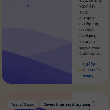
είναι αυτή: η
χαρά δεν
είναι
αυτόματη
αντίδραση
σε καλές
συνθήκες.
Είναι μια
ψυχολογική
διαδικασία...
Ομάδα
ClicktoTh
erapy
Γιατί
,
Άγχος / Στρες
Συναισθηματική Διαχείριση