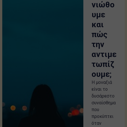
νιώθο
υμε
και
πώς
την
αντιμε
τωπίζ
ουμε;
Η μοναξιά
είναι το
δυσάρεστο
συναίσθημα
που
προκύπτει
όταν