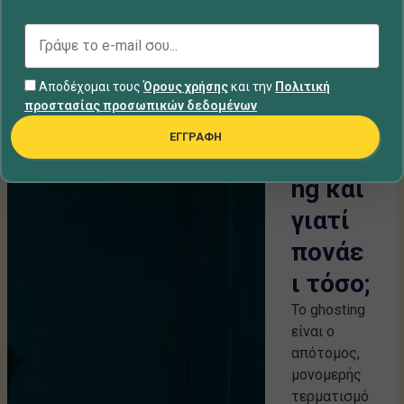
Τι
Σχέσεις
Αποδέχομαι τους
Όρους χρήσης
και την
Πολιτική
είναι
προστασίας προσωπικών δεδομένων
το
ΕΓΓΡΑΦΗ
ghosti
ng και
γιατί
πονάε
ι τόσο;
Το ghosting
είναι ο
απότομος,
μονομερής
τερματισμό