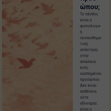
ώπου;
Το πένθος
είναι η
φυσιολογικ
ή
συναισθημα
τική
απάντηση
στην
απώλεια
ενός
αγαπημένου
προσώπου.
Δεν είναι
ασθένεια
ούτε
αδυναμία:
είναι η