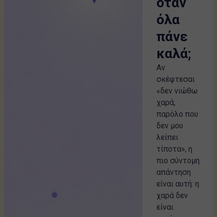
όταν
όλα
πάνε
καλά;
Αν
σκέφτεσαι
«δεν νιώθω
χαρά,
παρόλο που
δεν μου
λείπει
τίποτα», η
πιο σύντομη
απάντηση
είναι αυτή: η
χαρά δεν
είναι