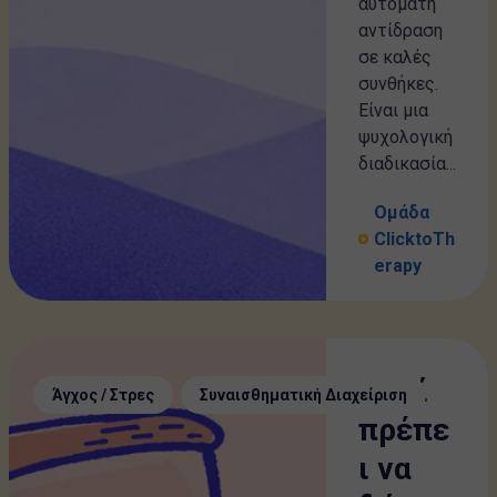
αυτόματη
αντίδραση
σε καλές
συνθήκες.
Είναι μια
ψυχολογική
διαδικασία...
Ομάδα
ClicktoTh
erapy
Γιατί
,
Άγχος / Στρες
Συναισθηματική Διαχείριση
πρέπε
ι να