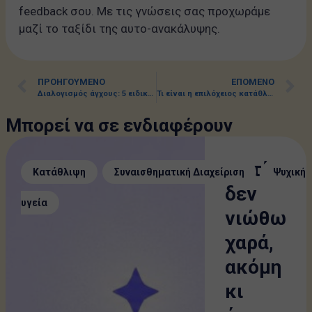
feedback σου. Με τις γνώσεις σας προχωράμε
μαζί το ταξίδι της αυτο-ανακάλυψης.
ΠΡΟΗΓΟΎΜΕΝΟ
ΕΠΌΜΕΝΟ
Διαλογισμός άγχους: 5 ειδικές ασκήσεις για ηρεμία
Τι είναι η επιλόχειος κατάθλιψη και τι συμπτώματα έχει;
Μπορεί να σε ενδιαφέρουν
Γιατί
,
,
Κατάθλιψη
Συναισθηματική Διαχείριση
Ψυχική
δεν
υγεία
νιώθω
χαρά,
ακόμη
κι