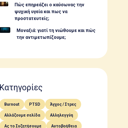
Πώς επηρεάζει ο καύσωνας την
ψυχική υγεία και πως να
προστατευτείς;
Μοναξιά: γιατί τη νιώθουμε και πώς
την αντιμετωπίζουμε;
Κατηγορίες
Burnout
PTSD
Άγχος / Στρες
Αλλάζουμε σελίδα
Αλληλεγγύη
Ας το Συζητήσουμε
Αυτοβοήθεια