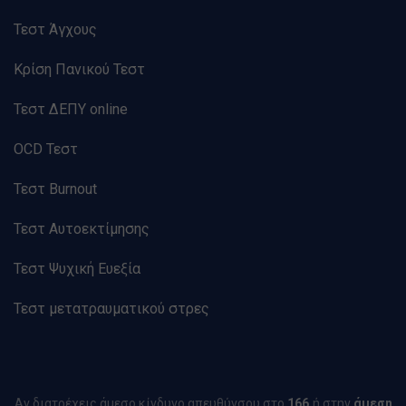
Τεστ Άγχους
Κρίση Πανικού Τεστ
Τεστ ΔΕΠΥ online
OCD Τεστ
Τεστ Burnout
Τεστ Αυτοεκτίμησης
Τεστ Ψυχική Ευεξία
Τεστ μετατραυματικού στρες
Αν διατρέχεις άμεσο κίνδυνο απευθύνσου στο
166
ή στην
άμεση