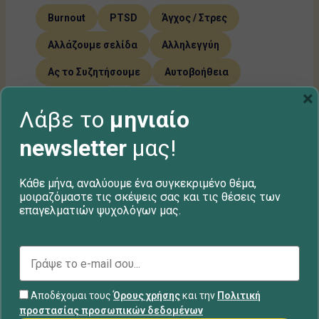
Burnout
PTSD
Άγχος / Στρες
Αλλάζουμε σελίδα
Αλληλεγγύη
Ας το Συζητήσουμε
Αυτοβοήθεια
×
Αυτογνωσία
ΔΕΠΥ
Διακοπές
Λάβε το
μηνιαίο
Διαλογισμός
Διατροφικές διαταραχές
newsletter
μας!
Διπολική Διαταραχή
Είδη ψυχοθεραπείας
Κάθε μήνα, αναλύουμε ένα συγκεκριμένο θέμα,
μοιραζόμαστε τις σκέψεις σας και τις θέσεις των
Εκφοβισμός – Bullying
επαγελματιών ψυχολόγων μας.
Θεραπευτικό συμβόλαιο
Ιδεοψυχαναγκαστική διαταραχή (OCD)
Κατάθλιψη
Κοινωνικό άγχος
Αποδέχομαι τους
Όρους χρήσης
και την
Πολιτική
προστασίας προσωπικών δεδομένων
Κρίσεις πανικού
Πένθος