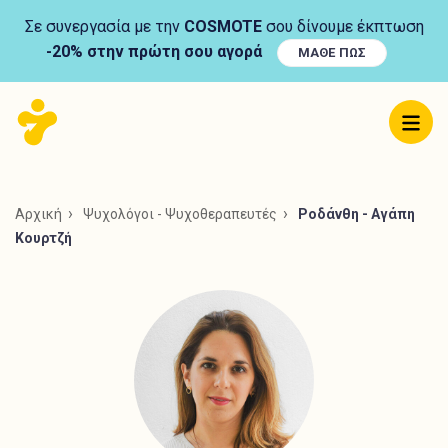
Σε συνεργασία με την
COSMOTE
σου δίνουμε έκπτωση
-20% στην πρώτη σου αγορά
ΜΑΘΕ ΠΩΣ
Αρχική
Ψυχολόγοι - Ψυχοθεραπευτές
Ροδάνθη - Αγάπη
Κουρτζή