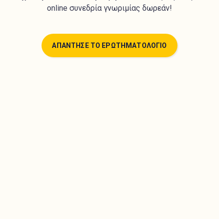
online συνεδρία γνωριμίας δωρεάν!
ΑΠΑΝΤΗΣΕ ΤΟ ΕΡΩΤΗΜΑΤΟΛΟΓΙΟ
Πάνω από 340 αυστηρά επιλεγμένοι ειδικοί
ψυχολόγοι. Ξεκίνησε άμεσα ψυχοθεραπεία online
από την άνεση του χώρου σου!
Βρες τον κατάλληλο Ψυχολόγο
ΑΠΑΝΤΗΣΕ ΤΟ ΕΡΩΤΗΜΑΤΟΛΟΓΙΟ