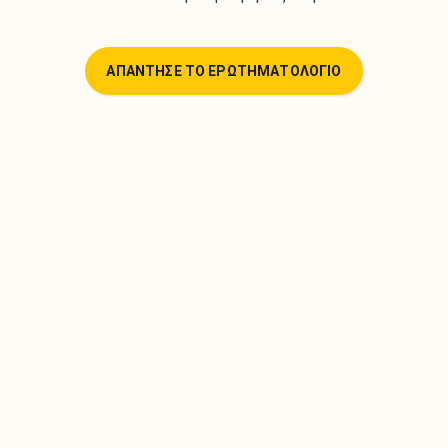
ΑΠΑΝΤΗΣΕ ΤΟ ΕΡΩΤΗΜΑΤΟΛΟΓΙΟ
Πάνω από 340 αυστηρά επιλεγμένοι ειδικοί
ψυχολόγοι. Ξεκίνησε άμεσα ψυχοθεραπεία online
από την άνεση του χώρου σου!
Βρες τον κατάλληλο Ψυχολόγο
ΑΠΑΝΤΗΣΕ ΤΟ ΕΡΩΤΗΜΑΤΟΛΟΓΙΟ