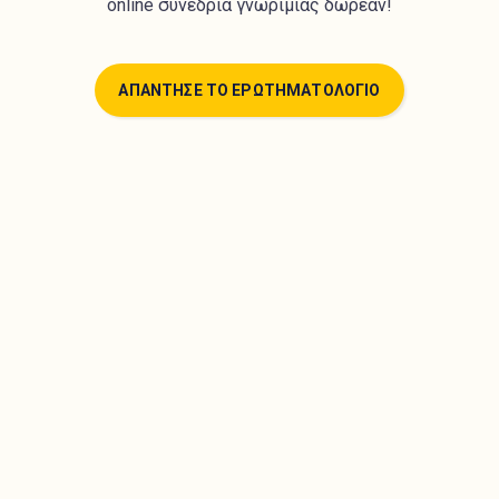
online συνεδρία γνωριμίας δωρεάν!
ΑΠΑΝΤΗΣΕ ΤΟ ΕΡΩΤΗΜΑΤΟΛΟΓΙΟ
Πάνω από 340 αυστηρά επιλεγμένοι ειδικοί
ψυχολόγοι. Ξεκίνησε άμεσα ψυχοθεραπεία online
από την άνεση του χώρου σου!
Βρες τον κατάλληλο Ψυχολόγο
ΑΠΑΝΤΗΣΕ ΤΟ ΕΡΩΤΗΜΑΤΟΛΟΓΙΟ