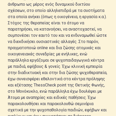
άνθρωπο ως μέρος ενός δυναμικού δικτύου
σχέσεων, στο οποίο αλληλεπιδρά με τα συστήματα
στα οποία ανήκει (όπως η οικογένεια, η εργασία κ.α.).
Στόχος της θεραπείας είναι το άτομο να
παρατηρήσει, να κατανοήσει, να αναστοχαστεί, να
συμπονέσει τον εαυτό του και να ενδυναμωθεί ώστε
να διεκδικήσει ουσιαστικές αλλαγές. Στο παρόν,
πραγματοποιώ online και δια ζώσης ατομικές και
οικογενειακές συνεδρίες με ενήλικες, ενώ
παράλληλα εργάζομαι σε ψυχοπαιδαγωγικά κέντρα
με παιδιά, εφήβους & γονείς. Έχω κλινική εμπειρία
στην διαδικτυακή και στην δια ζώσης ψυχοθεραπεία,
έχω συνεισφέρει εθελοντικά στα κέντρα πρόληψης
και εξέτασης ThessCheck point της Θετικής Φωνής,
στο Μονόκυκλο, ενώ παράλληλα έχω δουλέψει με
Άτομα με αναπηρίες και ειδικές παθήσεις. Έχω
παρακολουθήσει και παρακολουθώ σεμινάρια
σχετικά με την ψυχοπαθολογία παιδιών, εφήβων και