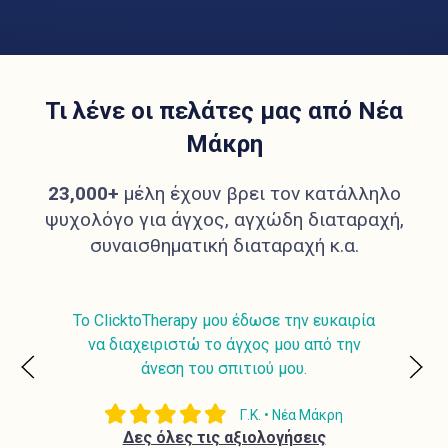
Τι λένε οι πελάτες μας από Νέα
Μάκρη
23,000+
μέλη έχουν βρει τον κατάλληλο
ψυχολόγο για άγχος, αγχώδη διαταραχή,
συναισθηματική διαταραχή κ.α.
ιρία
Η online θεραπεία με βοήθησε να νιώσω πιο
Η π
ην
ήρεμη και δυνατή. Αισθάνομαι ευγνωμοσύνη.
ευκ
Μ.Τ. • Νέα Μάκρη
Δες όλες τις αξιολογήσεις