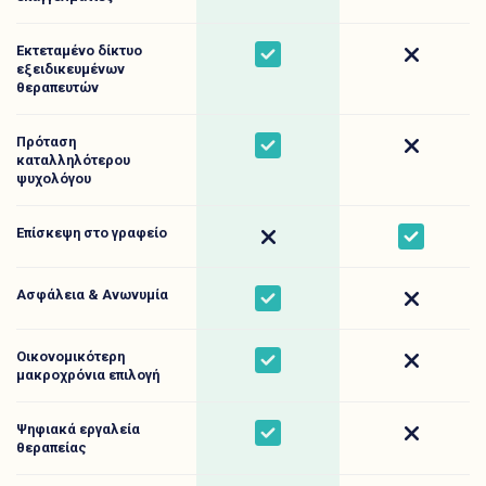
Εκτεταμένο δίκτυο
Yes
No
εξειδικευμένων
θεραπευτών
Πρόταση
Yes
No
καταλληλότερου
ψυχολόγου
Επίσκεψη στο γραφείο
No
Yes
Ασφάλεια & Ανωνυμία
Yes
No
Οικονομικότερη
Yes
No
μακροχρόνια επιλογή
Ψηφιακά εργαλεία
Yes
No
θεραπείας