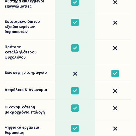
Αυστηρά επιλεγμένοι
Yes
No
επαγγελματίες
Εκτεταμένο δίκτυο
Yes
No
εξειδικευμένων
θεραπευτών
Πρόταση
Yes
No
καταλληλότερου
ψυχολόγου
Επίσκεψη στο γραφείο
No
Yes
Ασφάλεια & Ανωνυμία
Yes
No
Οικονομικότερη
Yes
No
μακροχρόνια επιλογή
Ψηφιακά εργαλεία
Yes
No
θεραπείας