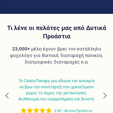
Τι λένε οι πελάτες μας από Δυτικά
Προάστια
23,000+
μέλη έχουν βρει τον κατάλληλο
ψυχολόγο για Burnout, διαταραχή πανικού,
διατροφικές διαταραχές κ.α.
ιρία
Με την ClicktoTherapy έχω την άνεση να
ουν
προγραμματίζω τις συνεδρίες μου όποτε
Clic
με βολεύει. Η online εμπειρία ήταν απλά
με 
ατή.
εξαιρετική.
τια
Ν.Σ. • Δυτικά Προάστια